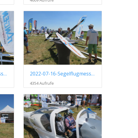
2022-07-16-Segelflugmesse-007
2022-07-16-Segelflugmesse-008
4354 Aufrufe