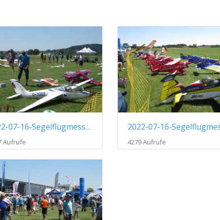
2022-07-16-Segelflugmesse-046
7 Aufrufe
4279 Aufrufe