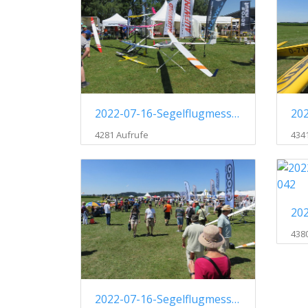
2022-07-16-Segelflugmesse-037
4281 Aufrufe
434
438
2022-07-16-Segelflugmesse-041