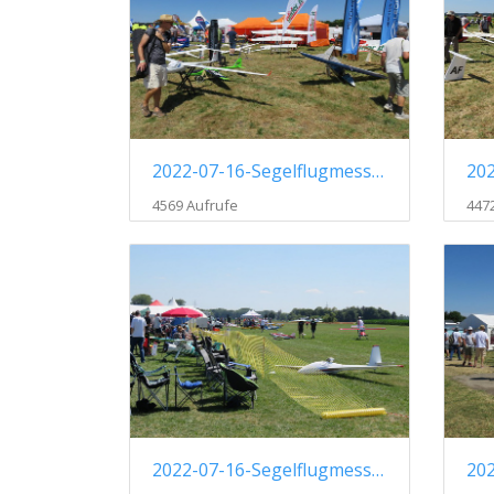
2022-07-16-Segelflugmesse-017
4569 Aufrufe
447
2022-07-16-Segelflugmesse-021