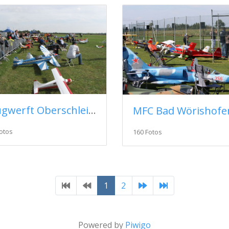
Flugwerft Oberschleißheim 2013
MFC Bad Wörishofe
otos
160 Fotos
1
2
Powered by
Piwigo