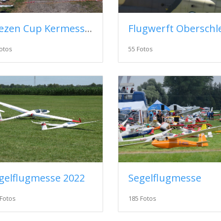
Brezen Cup Kermess 2024
55 Fotos
otos
gelflugmesse 2022
Segelflugmesse
 Fotos
185 Fotos