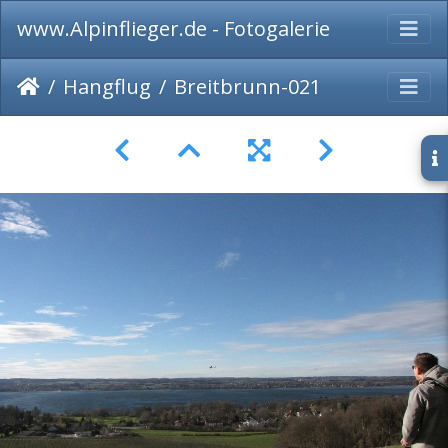
www.Alpinflieger.de - Fotogalerie
Hangflug
Breitbrunn-021