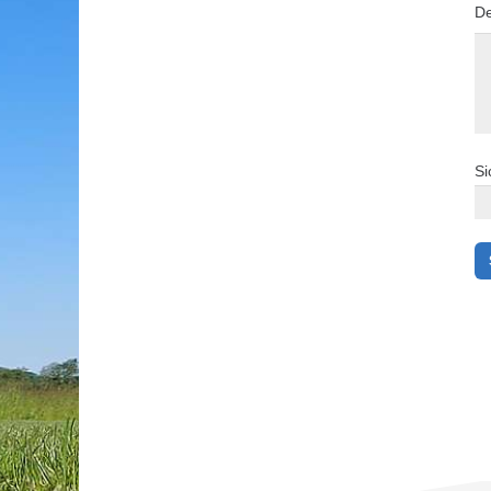
De
Si