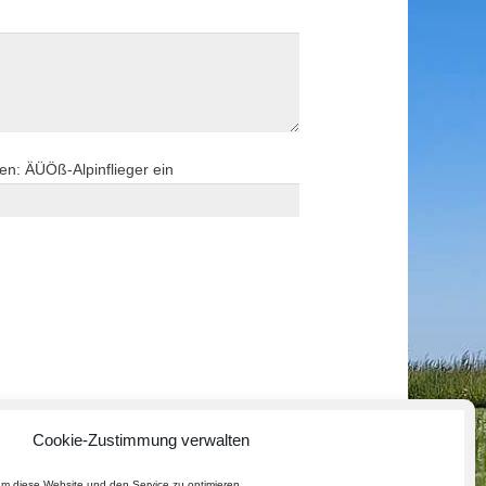
en: ÄÜÖß-Alpinflieger ein
Cookie-Zustimmung verwalten
m diese Website und den Service zu optimieren.