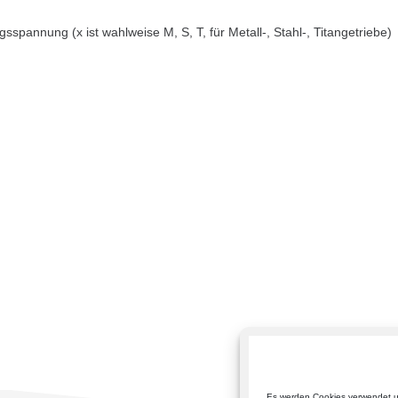
sspannung (x ist wahlweise M, S, T, für Metall-, Stahl-, Titangetriebe)
Es werden Cookies verwendet u