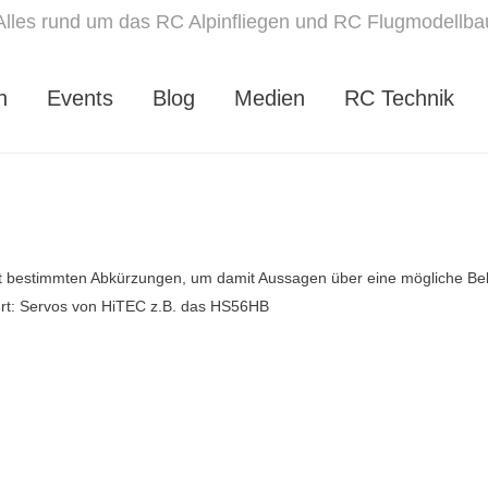
Alles rund um das RC Alpinfliegen und RC Flugmodellba
n
Events
Blog
Medien
RC Technik
it bestimmten Abkürzungen, um damit Aussagen über eine mögliche B
hrt: Servos von HiTEC z.B. das HS56HB