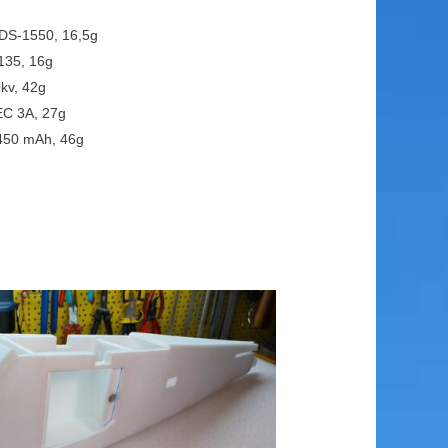
DS-1550, 16,5g
135, 16g
kv, 42g
C 3A, 27g
450 mAh, 46g