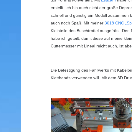
dxf Format konvertiert. Mit
Estlcam
habe ic
erstellt. Ich bin auch nicht der große Dep
schnell und günstig ein Modell zusammen 
auch noch Spaß. Mit meiner
3018 CNC „Spi
Kleinteile des Buschtrottel ausgefräst. De
habe ich geteilt, damit diese auf meine klei
Cuttermesser mit Lineal reicht auch, ist abe
Die Befestigung des Fahrwerks mit Kabelbind
Klettbands verwenden will. Mit dem 3D Druc