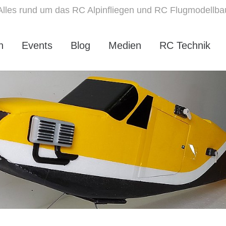
Alles rund um das RC Alpinfliegen und RC Flugmodellba
n
Events
Blog
Medien
RC Technik