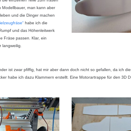
h die einzelnen Teile zum fräsen
ron Modellbauer, man kann aber
kleben und die Dinger machen
elzeugfräse“
habe ich die
n Rumpf und das Höhenleitwerk
ne Fräse passen. Klar, ein
r langweilig.
er ist zwar pfiffig, hat mir aber dann doch nicht so gefallen, da ich d
ker habe ich dazu Klammern erstellt. Eine Motorartrappe für den 3D D