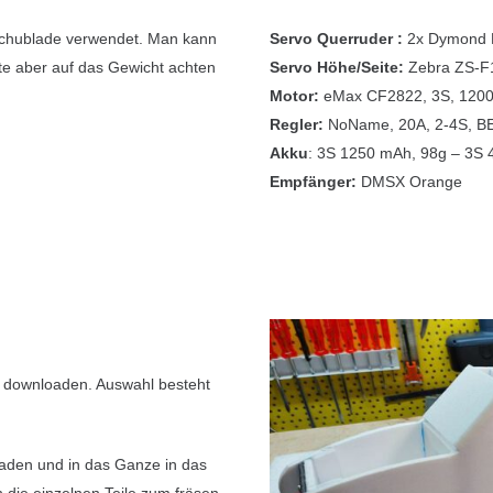
chublade verwendet. Man kann
Servo Querruder :
2x Dymond 
lte aber auf das Gewicht achten
Servo Höhe/Seite:
Zebra ZS-F
Motor:
eMax CF2822, 3S, 1200
Regler:
NoName, 20A, 2-4S, BE
Akku
: 3S 1250 mAh, 98g – 3S 
Empfänger:
DMSX Orange
 downloaden. Auswahl besteht
laden und in das Ganze in das